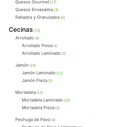
17
Quesos Gourmet
17
productos
3
Quesos Envasados
3
productos
5
Rallados y Granulados
5
productos
72
Cecinas
72
productos
4
Arrollado
4
productos
1
Arrollado Pieza
1
producto
3
Arrollado Laminado
3
productos
15
Jamón
15
productos
12
Jamón Laminado
12
productos
3
Jamón Pieza
3
productos
13
Mortadela
13
productos
10
Mortadela Laminado
10
productos
3
Mortadela Pieza
3
productos
4
Pechuga de Pavo
4
productos
3