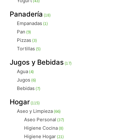
Yogurt
43
productos
18
Panadería
18
productos
1
Empanadas
1
producto
9
Pan
9
productos
3
Pizzas
3
productos
5
Tortillas
5
productos
17
Jugos y Bebidas
17
productos
4
Agua
4
productos
6
Jugos
6
productos
7
Bebidas
7
productos
115
Hogar
115
productos
66
Aseo y Limpieza
66
productos
37
Aseo Personal
37
productos
8
Higiene Cocina
8
productos
21
Higiene Hogar
21