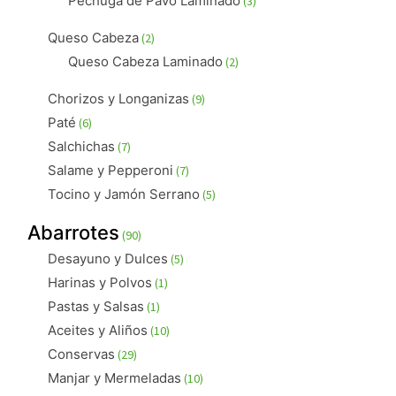
Pechuga de Pavo Laminado
3
productos
2
Queso Cabeza
2
productos
2
Queso Cabeza Laminado
2
productos
9
Chorizos y Longanizas
9
productos
6
Paté
6
productos
7
Salchichas
7
productos
7
Salame y Pepperoni
7
productos
5
Tocino y Jamón Serrano
5
productos
90
Abarrotes
90
productos
5
Desayuno y Dulces
5
productos
1
Harinas y Polvos
1
producto
1
Pastas y Salsas
1
producto
10
Aceites y Aliños
10
productos
29
Conservas
29
productos
10
Manjar y Mermeladas
10
productos