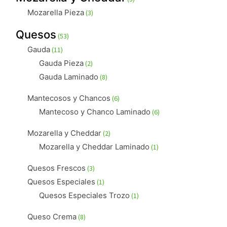
productos
3
Mozarella Pieza
3
productos
53
Quesos
53
productos
11
Gauda
11
productos
2
Gauda Pieza
2
productos
8
Gauda Laminado
8
productos
6
Mantecosos y Chancos
6
productos
6
Mantecoso y Chanco Laminado
6
productos
2
Mozarella y Cheddar
2
productos
1
Mozarella y Cheddar Laminado
1
producto
3
Quesos Frescos
3
productos
1
Quesos Especiales
1
producto
1
Quesos Especiales Trozo
1
producto
8
Queso Crema
8
productos