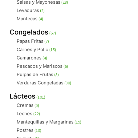
28
Salsas y Mayonesas
28
productos
2
Levaduras
2
productos
4
Mantecas
4
productos
67
Congelados
67
productos
7
Papas Fritas
7
productos
15
Carnes y Pollo
15
productos
4
Camarones
4
productos
6
Pescados y Mariscos
6
productos
5
Pulpas de Frutas
5
productos
30
Verduras Congeladas
30
productos
101
Lácteos
101
productos
5
Cremas
5
productos
22
Leches
22
productos
19
Mantequillas y Margarinas
19
productos
13
Postres
13
productos
43