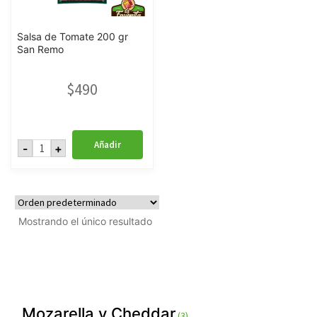
Salsa de Tomate 200 gr
San Remo
$
490
Salsa
Añadir
-
+
de
Tomate
200
gr
San
Remo
cantidad
Mostrando el único resultado
3
Mozarella y Cheddar
3