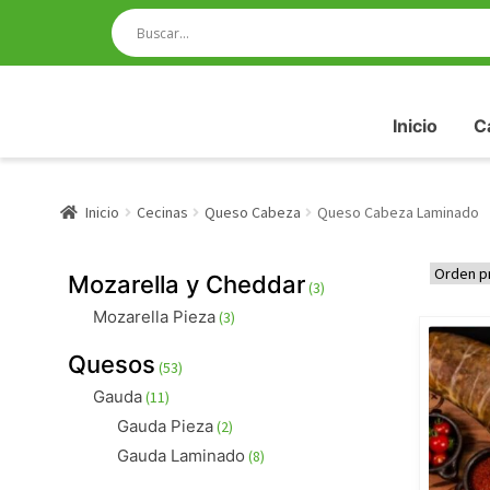
Inicio
C
Inicio
Cecinas
Queso Cabeza
Queso Cabeza Laminado
3
Mozarella y Cheddar
3
productos
3
Mozarella Pieza
3
productos
53
Quesos
53
productos
11
Gauda
11
productos
2
Gauda Pieza
2
productos
8
Gauda Laminado
8
productos