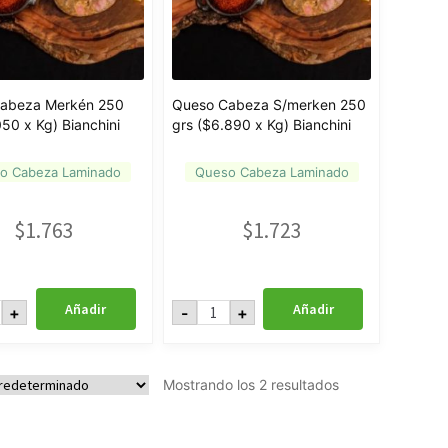
abeza Merkén 250
Queso Cabeza S/merken 250
050 x Kg) Bianchini
grs ($6.890 x Kg) Bianchini
o Cabeza Laminado
Queso Cabeza Laminado
$
1.763
$
1.723
so
Queso
Añadir
Añadir
+
-
+
za
Cabeza
én
S/merken
250
grs
50
($6.890
Mostrando los 2 resultados
x
Kg)
hini
Bianchini
idad
cantidad