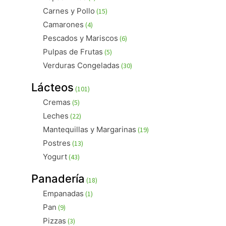
productos
15
Carnes y Pollo
15
productos
4
Camarones
4
productos
6
Pescados y Mariscos
6
productos
5
Pulpas de Frutas
5
productos
30
Verduras Congeladas
30
productos
101
Lácteos
101
productos
5
Cremas
5
productos
22
Leches
22
productos
19
Mantequillas y Margarinas
19
productos
13
Postres
13
productos
43
Yogurt
43
productos
18
Panadería
18
productos
1
Empanadas
1
producto
9
Pan
9
productos
3
Pizzas
3