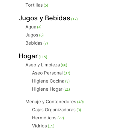
productos
5
Tortillas
5
productos
17
Jugos y Bebidas
17
productos
4
Agua
4
productos
6
Jugos
6
productos
7
Bebidas
7
productos
115
Hogar
115
productos
66
Aseo y Limpieza
66
productos
37
Aseo Personal
37
productos
8
Higiene Cocina
8
productos
21
Higiene Hogar
21
productos
49
Menaje y Contenedores
49
productos
3
Cajas Organizadoras
3
productos
27
Herméticos
27
productos
19
Vidrios
19
productos