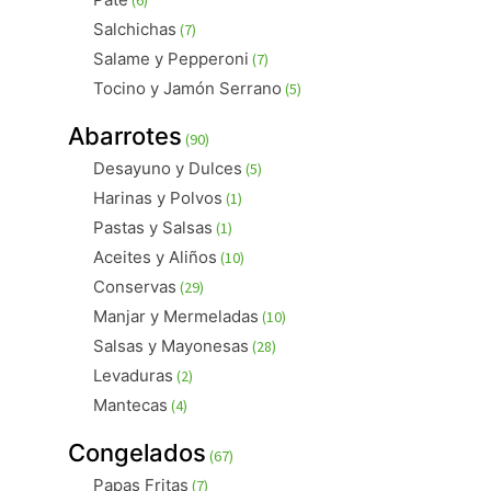
productos
7
Salchichas
7
productos
7
Salame y Pepperoni
7
productos
5
Tocino y Jamón Serrano
5
productos
90
Abarrotes
90
productos
5
Desayuno y Dulces
5
productos
1
Harinas y Polvos
1
producto
1
Pastas y Salsas
1
producto
10
Aceites y Aliños
10
productos
29
Conservas
29
productos
10
Manjar y Mermeladas
10
productos
28
Salsas y Mayonesas
28
productos
2
Levaduras
2
productos
4
Mantecas
4
productos
67
Congelados
67
productos
7
Papas Fritas
7