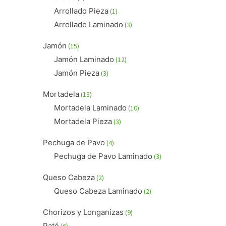
productos
1
Arrollado Pieza
1
producto
3
Arrollado Laminado
3
productos
15
Jamón
15
productos
12
Jamón Laminado
12
productos
3
Jamón Pieza
3
productos
13
Mortadela
13
productos
10
Mortadela Laminado
10
productos
3
Mortadela Pieza
3
productos
4
Pechuga de Pavo
4
productos
3
Pechuga de Pavo Laminado
3
productos
2
Queso Cabeza
2
productos
2
Queso Cabeza Laminado
2
productos
9
Chorizos y Longanizas
9
productos
6
Paté
6