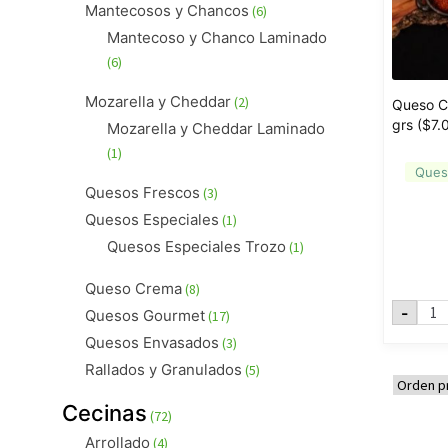
6
Mantecosos y Chancos
6
productos
Mantecoso y Chanco Laminado
6
6
productos
2
Mozarella y Cheddar
2
Queso C
productos
grs ($7.
Mozarella y Cheddar Laminado
1
1
Ques
producto
3
Quesos Frescos
3
productos
1
Quesos Especiales
1
producto
1
Quesos Especiales Trozo
1
producto
8
Queso Crema
8
Que
productos
17
-
Quesos Gourmet
17
Cabe
productos
Merk
3
Quesos Envasados
3
250
productos
grs
5
Rallados y Granulados
5
($7.0
productos
x
Kg)
72
Cecinas
72
Bianc
productos
cant
4
Arrollado
4