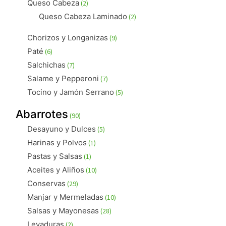
2
Queso Cabeza
2
productos
2
Queso Cabeza Laminado
2
productos
9
Chorizos y Longanizas
9
productos
6
Paté
6
productos
7
Salchichas
7
productos
7
Salame y Pepperoni
7
productos
5
Tocino y Jamón Serrano
5
productos
90
Abarrotes
90
productos
5
Desayuno y Dulces
5
productos
1
Harinas y Polvos
1
producto
1
Pastas y Salsas
1
producto
10
Aceites y Aliños
10
productos
29
Conservas
29
productos
10
Manjar y Mermeladas
10
productos
28
Salsas y Mayonesas
28
productos
2
Levaduras
2