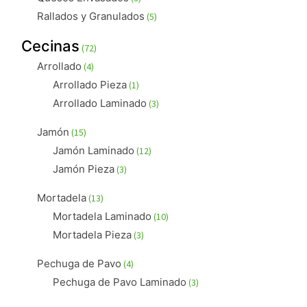
productos
5
Rallados y Granulados
5
productos
72
Cecinas
72
productos
4
Arrollado
4
productos
1
Arrollado Pieza
1
producto
3
Arrollado Laminado
3
productos
15
Jamón
15
productos
12
Jamón Laminado
12
productos
3
Jamón Pieza
3
productos
13
Mortadela
13
productos
10
Mortadela Laminado
10
productos
3
Mortadela Pieza
3
productos
4
Pechuga de Pavo
4
productos
3
Pechuga de Pavo Laminado
3
productos