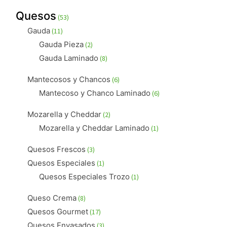
productos
53
Quesos
53
productos
11
Gauda
11
productos
2
Gauda Pieza
2
productos
8
Gauda Laminado
8
productos
6
Mantecosos y Chancos
6
productos
6
Mantecoso y Chanco Laminado
6
productos
2
Mozarella y Cheddar
2
productos
1
Mozarella y Cheddar Laminado
1
producto
3
Quesos Frescos
3
productos
1
Quesos Especiales
1
producto
1
Quesos Especiales Trozo
1
producto
8
Queso Crema
8
productos
17
Quesos Gourmet
17
productos
3
Quesos Envasados
3