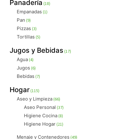
18
Panadería
18
productos
1
Empanadas
1
producto
9
Pan
9
productos
3
Pizzas
3
productos
5
Tortillas
5
productos
17
Jugos y Bebidas
17
productos
4
Agua
4
productos
6
Jugos
6
productos
7
Bebidas
7
productos
115
Hogar
115
productos
66
Aseo y Limpieza
66
productos
37
Aseo Personal
37
productos
8
Higiene Cocina
8
productos
21
Higiene Hogar
21
productos
49
Menaje y Contenedores
49