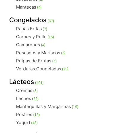
productos
4
Mantecas
4
productos
67
Congelados
67
productos
7
Papas Fritas
7
productos
15
Carnes y Pollo
15
productos
4
Camarones
4
productos
6
Pescados y Mariscos
6
productos
5
Pulpas de Frutas
5
productos
30
Verduras Congeladas
30
productos
101
Lácteos
101
productos
5
Cremas
5
productos
22
Leches
22
productos
19
Mantequillas y Margarinas
19
productos
13
Postres
13
productos
43
Yogurt
43
productos