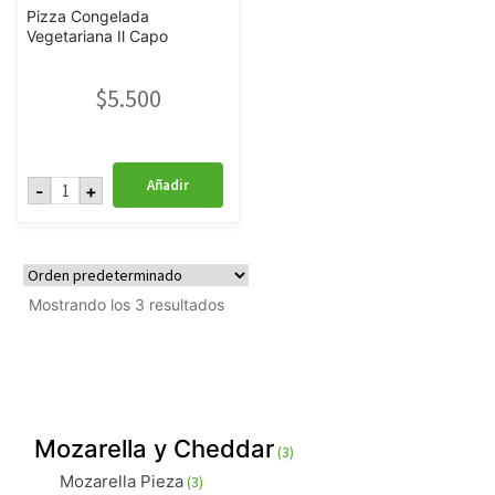
Pizza Congelada
Vegetariana Il Capo
$
5.500
Pizza
Añadir
-
+
Congelada
Vegetariana
Il
Capo
cantidad
Mostrando los 3 resultados
3
Mozarella y Cheddar
3
productos
3
Mozarella Pieza
3