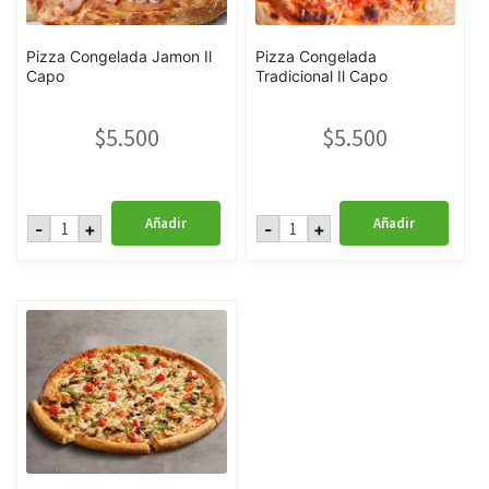
Pizza Congelada Jamon Il
Pizza Congelada
Capo
Tradicional Il Capo
$
5.500
$
5.500
Pizza
Pizza
Añadir
Añadir
-
+
-
+
Congelada
Congelada
Jamon
Tradicional
Il
Il
Capo
Capo
cantidad
cantidad