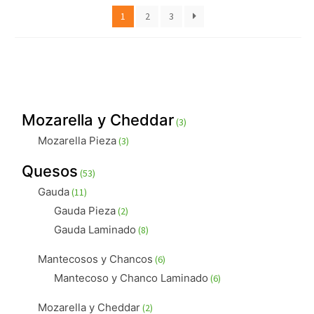
1
2
3
3
Mozarella y Cheddar
3
productos
3
Mozarella Pieza
3
productos
53
Quesos
53
productos
11
Gauda
11
productos
2
Gauda Pieza
2
productos
8
Gauda Laminado
8
productos
6
Mantecosos y Chancos
6
productos
6
Mantecoso y Chanco Laminado
6
productos
2
Mozarella y Cheddar
2