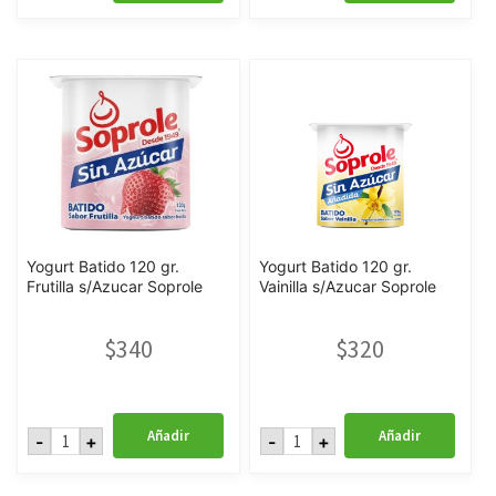
Soprole
120
con
gr.
cuchara
Durazno
Choco
s/Azucar
Krispis
Soprole
140
cantidad
Grs.
cantidad
Yogurt Batido 120 gr.
Yogurt Batido 120 gr.
Frutilla s/Azucar Soprole
Vainilla s/Azucar Soprole
$
340
$
320
Yogurt
Yogurt
Añadir
Añadir
-
+
-
+
Batido
Batido
120
120
gr.
gr.
Frutilla
Vainilla