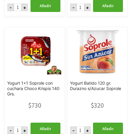
Yogurt
Yogurt
Añadir
Añadir
-
+
-
+
1+1
1+1
con
Pote
cuchara
155
Zucaritas
gr.
140
Soprole
Grs
cantidad
Soprole
cantidad
Yogurt 1+1 Soprole con
Yogurt Batido 120 gr.
cuchara Choco Krispis 140
Durazno s/Azucar Soprole
Grs.
$
730
$
320
Yogurt
Yogurt
Añadir
Añadir
-
+
-
+
1+1
Batido