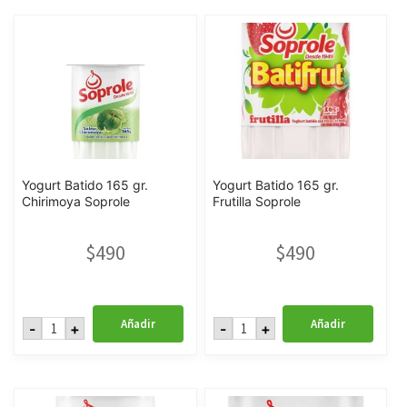
s/Azucar
s/Azucar
Soprole
Soprole
cantidad
cantidad
Yogurt Batido 165 gr.
Yogurt Batido 165 gr.
Chirimoya Soprole
Frutilla Soprole
$
490
$
490
Yogurt
Yogurt
Añadir
Añadir
-
+
-
+
Batido
Batido
165
165
gr.
gr.
Chirimoya
Frutilla
Soprole
Soprole
cantidad
cantidad