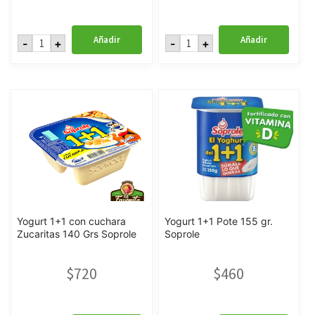
Yoguito
Yoguito
Añadir
Añadir
-
+
-
+
Tetra
Tetra
Pack
Pack
Frutilla
Vainilla
6
6
x
x
115
115
Gr
Gr
Soprole
Soprole
cantidad
cantidad
Yogurt 1+1 con cuchara
Yogurt 1+1 Pote 155 gr.
Zucaritas 140 Grs Soprole
Soprole
$
720
$
460