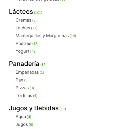
productos
101
Lácteos
101
productos
5
Cremas
5
productos
22
Leches
22
productos
19
Mantequillas y Margarinas
19
productos
13
Postres
13
productos
43
Yogurt
43
productos
18
Panadería
18
productos
1
Empanadas
1
producto
9
Pan
9
productos
3
Pizzas
3
productos
5
Tortillas
5
productos
17
Jugos y Bebidas
17
productos
4
Agua
4
productos
6
Jugos
6