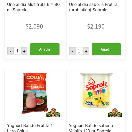
Uno al día Multifruta 6 x 80
Uno al día sabor a Frutilla
ml Soprole
(probiotico) Soprole
$
2.090
$
2.190
Uno
Uno
Añadir
Añadir
-
+
-
+
al
al
día
día
Multifruta
sabor
6
a
x
Frutilla
80
(probiotico)
ml
Soprole
Soprole
cantidad
cantidad
Yoghurt Batido Frutilla 1
Yoghurt Batido sabor a
Litro Colun
Vainilla 120 gr Soprole