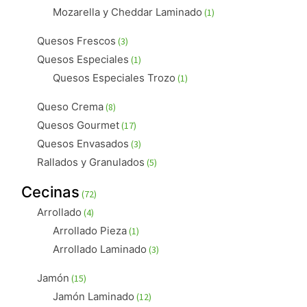
productos
1
Mozarella y Cheddar Laminado
1
producto
3
Quesos Frescos
3
productos
1
Quesos Especiales
1
producto
1
Quesos Especiales Trozo
1
producto
8
Queso Crema
8
productos
17
Quesos Gourmet
17
productos
3
Quesos Envasados
3
productos
5
Rallados y Granulados
5
productos
72
Cecinas
72
productos
4
Arrollado
4
productos
1
Arrollado Pieza
1
producto
3
Arrollado Laminado
3
productos
15
Jamón
15
productos
12
Jamón Laminado
12