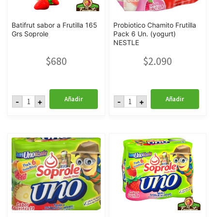
Batifrut sabor a Frutilla 165
Probiotico Chamito Frutilla
Grs Soprole
Pack 6 Un. (yogurt)
NESTLE
$
680
$
2.090
Batifrut
Probiotico
Añadir
Añadir
-
+
-
+
sabor
Chamito
a
Frutilla
Frutilla
Pack
165
6
Grs
Un.
Soprole
(yogurt)
cantidad
NESTLE
cantidad