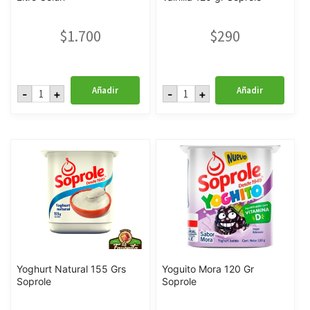
$
1.700
$
290
Yoghurt
Yoghurt
Añadir
Añadir
-
+
-
+
Batido
Batido
Frutilla
sabor
1
a
Litro
Vainilla
Colun
120
cantidad
gr
Soprole
cantidad
Yoghurt Natural 155 Grs
Yoguito Mora 120 Gr
Soprole
Soprole