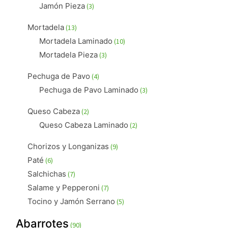
productos
3
Jamón Pieza
3
productos
13
Mortadela
13
productos
10
Mortadela Laminado
10
productos
3
Mortadela Pieza
3
productos
4
Pechuga de Pavo
4
productos
3
Pechuga de Pavo Laminado
3
productos
2
Queso Cabeza
2
productos
2
Queso Cabeza Laminado
2
productos
9
Chorizos y Longanizas
9
productos
6
Paté
6
productos
7
Salchichas
7
productos
7
Salame y Pepperoni
7
productos
5
Tocino y Jamón Serrano
5
productos
90
Abarrotes
90