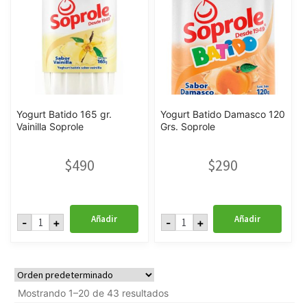
Yogurt Batido 165 gr.
Yogurt Batido Damasco 120
Vainilla Soprole
Grs. Soprole
$
490
$
290
Yogurt
Yogurt
Añadir
Añadir
-
+
-
+
Batido
Batido
165
Damasco
gr.
120
Vainilla
Grs.
Soprole
Soprole
cantidad
cantidad
Mostrando 1–20 de 43 resultados