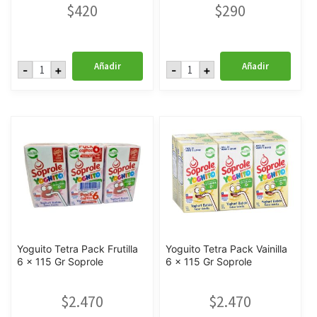
$
420
$
290
Yoghurt
Yoguito
Añadir
Añadir
-
+
-
+
Natural
Mora
155
120
Grs
Gr
Soprole
Soprole
cantidad
cantidad
Yoguito Tetra Pack Frutilla
Yoguito Tetra Pack Vainilla
6 x 115 Gr Soprole
6 x 115 Gr Soprole
$
2.470
$
2.470