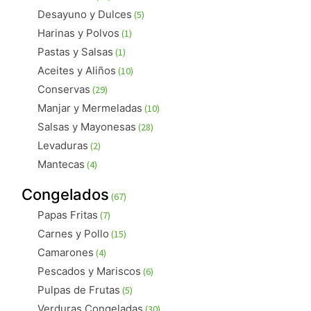
productos
5
Desayuno y Dulces
5
productos
1
Harinas y Polvos
1
producto
1
Pastas y Salsas
1
producto
10
Aceites y Aliños
10
productos
29
Conservas
29
productos
10
Manjar y Mermeladas
10
productos
28
Salsas y Mayonesas
28
productos
2
Levaduras
2
productos
4
Mantecas
4
productos
67
Congelados
67
productos
7
Papas Fritas
7
productos
15
Carnes y Pollo
15
productos
4
Camarones
4
productos
6
Pescados y Mariscos
6
productos
5
Pulpas de Frutas
5
productos
30
Verduras Congeladas
30