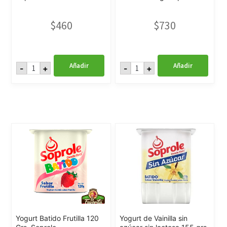
$
460
$
730
Yogurt
Yogurt
Añadir
Añadir
-
+
-
+
1+1
Natural
Pote
Endulzado
155
Proteín
gr.
155
Soprole
gr
cantidad
Soprole
cantidad
Yogurt Batido Frutilla 120
Yogurt de Vainilla sin