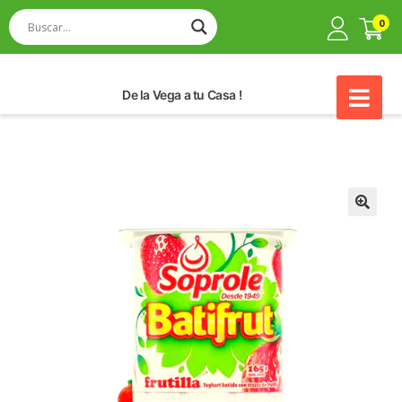
0
De la Vega a tu Casa !