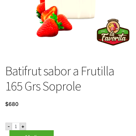
Batifrut sabor a Frutilla
165 Grs Soprole
$
680
Batifrut
-
+
sabor
a