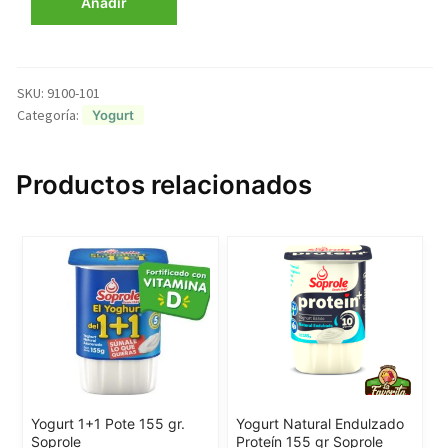
Añadir
Frutilla
165
Grs
Soprole
cantidad
SKU:
9100-101
Categoría:
Yogurt
Productos relacionados
Yogurt 1+1 Pote 155 gr.
Yogurt Natural Endulzado
Soprole
Proteín 155 gr Soprole