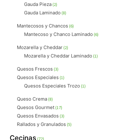
productos
2
Gauda Pieza
2
productos
8
Gauda Laminado
8
productos
6
Mantecosos y Chancos
6
productos
6
Mantecoso y Chanco Laminado
6
productos
2
Mozarella y Cheddar
2
productos
1
Mozarella y Cheddar Laminado
1
producto
3
Quesos Frescos
3
productos
1
Quesos Especiales
1
producto
1
Quesos Especiales Trozo
1
producto
8
Queso Crema
8
productos
17
Quesos Gourmet
17
productos
3
Quesos Envasados
3
productos
5
Rallados y Granulados
5
productos
72
Cecinas
72