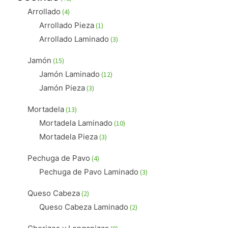
productos
4
Arrollado
4
productos
1
Arrollado Pieza
1
producto
3
Arrollado Laminado
3
productos
15
Jamón
15
productos
12
Jamón Laminado
12
productos
3
Jamón Pieza
3
productos
13
Mortadela
13
productos
10
Mortadela Laminado
10
productos
3
Mortadela Pieza
3
productos
4
Pechuga de Pavo
4
productos
3
Pechuga de Pavo Laminado
3
productos
2
Queso Cabeza
2
productos
2
Queso Cabeza Laminado
2
productos
9