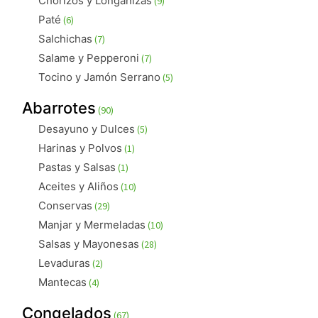
Chorizos y Longanizas
9
productos
6
Paté
6
productos
7
Salchichas
7
productos
7
Salame y Pepperoni
7
productos
5
Tocino y Jamón Serrano
5
productos
90
Abarrotes
90
productos
5
Desayuno y Dulces
5
productos
1
Harinas y Polvos
1
producto
1
Pastas y Salsas
1
producto
10
Aceites y Aliños
10
productos
29
Conservas
29
productos
10
Manjar y Mermeladas
10
productos
28
Salsas y Mayonesas
28
productos
2
Levaduras
2
productos
4
Mantecas
4
productos
67
Congelados
67