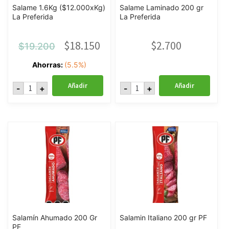
Salame 1.6Kg ($12.000xKg)
Salame Laminado 200 gr
La Preferida
La Preferida
El
El
$
18.150
$
2.700
$
19.200
precio
precio
Ahorras:
(5.5%)
original
actual
Salame
Salame
Añadir
Añadir
-
+
-
+
1.6Kg
Laminado
era:
es:
($12.000xKg)
200
La
gr
Preferida
La
$19.200.
$18.150.
cantidad
Preferida
cantidad
Salamín Ahumado 200 Gr
Salamin Italiano 200 gr PF
PF