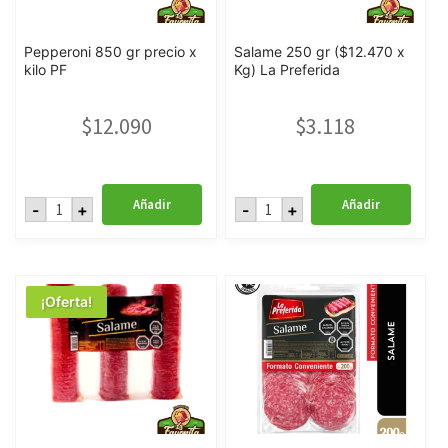
Pepperoni 850 gr precio x
Salame 250 gr ($12.470 x
kilo PF
Kg) La Preferida
$
12.090
$
3.118
Pepperoni
Salame
Añadir
Añadir
-
+
-
+
850
250
gr
gr
precio
($12.470
x
x
kilo
Kg)
PF
La
cantidad
Preferida
¡Oferta!
cantidad