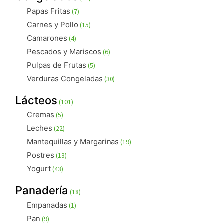
productos
7
Papas Fritas
7
productos
15
Carnes y Pollo
15
productos
4
Camarones
4
productos
6
Pescados y Mariscos
6
productos
5
Pulpas de Frutas
5
productos
30
Verduras Congeladas
30
productos
101
Lácteos
101
productos
5
Cremas
5
productos
22
Leches
22
productos
19
Mantequillas y Margarinas
19
productos
13
Postres
13
productos
43
Yogurt
43
productos
18
Panadería
18
productos
1
Empanadas
1
producto
9
Pan
9