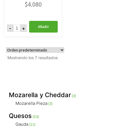
$
4.080
Surtido
Añadir
-
+
Cocktail
150
Grs
Receta
Del
Abuelo
cantidad
Mostrando los 7 resultados
3
Mozarella y Cheddar
3
productos
3
Mozarella Pieza
3
productos
53
Quesos
53
productos
11
Gauda
11