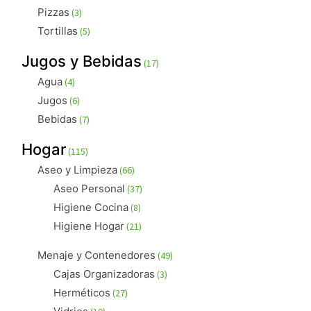
productos
3
Pizzas
3
productos
5
Tortillas
5
productos
17
Jugos y Bebidas
17
productos
4
Agua
4
productos
6
Jugos
6
productos
7
Bebidas
7
productos
115
Hogar
115
productos
66
Aseo y Limpieza
66
productos
37
Aseo Personal
37
productos
8
Higiene Cocina
8
productos
21
Higiene Hogar
21
productos
49
Menaje y Contenedores
49
productos
3
Cajas Organizadoras
3
productos
27
Herméticos
27
productos
19