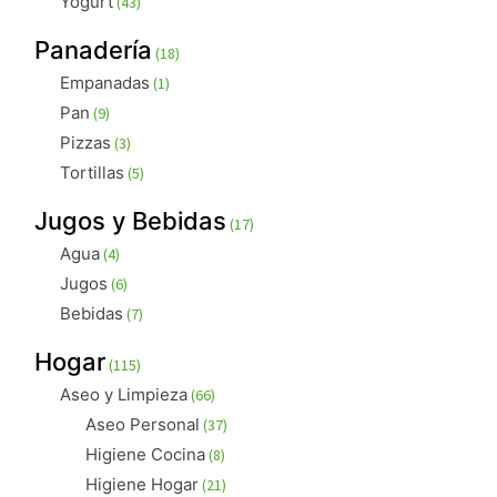
Yogurt
43
productos
18
Panadería
18
productos
1
Empanadas
1
producto
9
Pan
9
productos
3
Pizzas
3
productos
5
Tortillas
5
productos
17
Jugos y Bebidas
17
productos
4
Agua
4
productos
6
Jugos
6
productos
7
Bebidas
7
productos
115
Hogar
115
productos
66
Aseo y Limpieza
66
productos
37
Aseo Personal
37
productos
8
Higiene Cocina
8
productos
21
Higiene Hogar
21