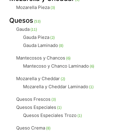
productos
3
Mozarella Pieza
3
productos
53
Quesos
53
productos
11
Gauda
11
productos
2
Gauda Pieza
2
productos
8
Gauda Laminado
8
productos
6
Mantecosos y Chancos
6
productos
6
Mantecoso y Chanco Laminado
6
productos
2
Mozarella y Cheddar
2
productos
1
Mozarella y Cheddar Laminado
1
producto
3
Quesos Frescos
3
productos
1
Quesos Especiales
1
producto
1
Quesos Especiales Trozo
1
producto
8
Queso Crema
8
productos