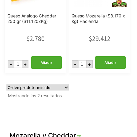
Queso Análogo Cheddar
Queso Mozarella ($8.170 x
250 gr ($11.120xKg)
Kg) Hacienda
$
2.780
$
29.412
Queso
Queso
Añadir
Añadir
-
+
-
+
Análogo
Mozarella
Cheddar
($8.170
250
x
gr
Kg)
($11.120xKg)
Hacienda
cantidad
cantidad
Mostrando los 2 resultados
3
Mozarella y Cheddar
3