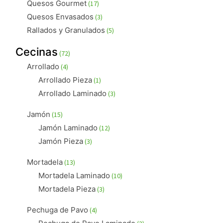
17
Quesos Gourmet
17
productos
3
Quesos Envasados
3
productos
5
Rallados y Granulados
5
productos
72
Cecinas
72
productos
4
Arrollado
4
productos
1
Arrollado Pieza
1
producto
3
Arrollado Laminado
3
productos
15
Jamón
15
productos
12
Jamón Laminado
12
productos
3
Jamón Pieza
3
productos
13
Mortadela
13
productos
10
Mortadela Laminado
10
productos
3
Mortadela Pieza
3
productos
4
Pechuga de Pavo
4
productos
3