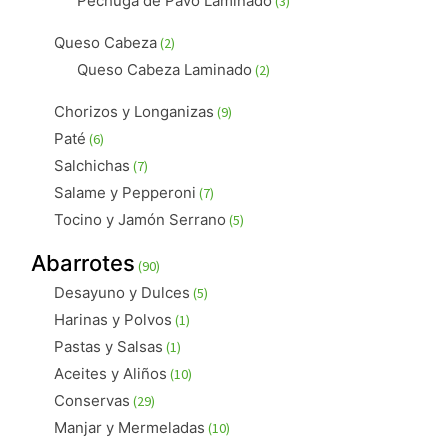
Pechuga de Pavo Laminado
3
productos
2
Queso Cabeza
2
productos
2
Queso Cabeza Laminado
2
productos
9
Chorizos y Longanizas
9
productos
6
Paté
6
productos
7
Salchichas
7
productos
7
Salame y Pepperoni
7
productos
5
Tocino y Jamón Serrano
5
productos
90
Abarrotes
90
productos
5
Desayuno y Dulces
5
productos
1
Harinas y Polvos
1
producto
1
Pastas y Salsas
1
producto
10
Aceites y Aliños
10
productos
29
Conservas
29
productos
10
Manjar y Mermeladas
10
productos