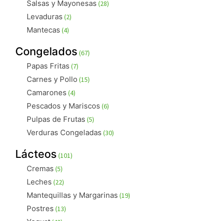
28
Salsas y Mayonesas
28
productos
2
Levaduras
2
productos
4
Mantecas
4
productos
67
Congelados
67
productos
7
Papas Fritas
7
productos
15
Carnes y Pollo
15
productos
4
Camarones
4
productos
6
Pescados y Mariscos
6
productos
5
Pulpas de Frutas
5
productos
30
Verduras Congeladas
30
productos
101
Lácteos
101
productos
5
Cremas
5
productos
22
Leches
22
productos
19
Mantequillas y Margarinas
19
productos
13
Postres
13
productos
43