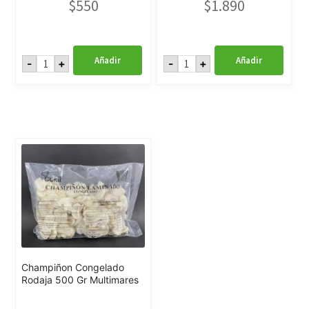
$
550
$
1.890
Choclo
Acelga
Añadir
Añadir
-
+
-
+
200
Congelada
gr.
1
Interagro
Kg
cantidad
Multimares
cantidad
Champiñon Congelado
Rodaja 500 Gr Multimares