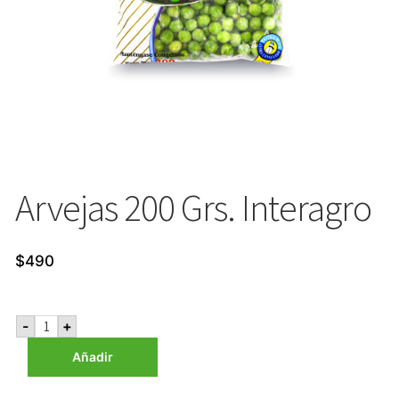
Arvejas 200 Grs. Interagro
$
490
Arvejas
-
+
200
Grs.
Añadir
Interagro
cantidad