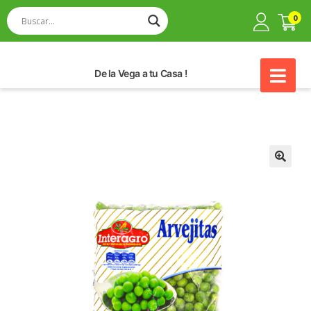
0
De la Vega a tu Casa !