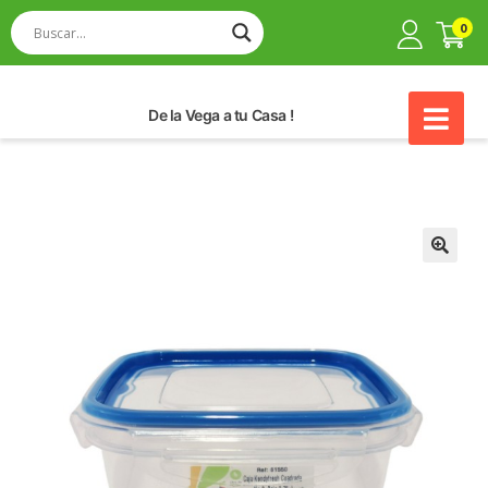
0
De la Vega a tu Casa !