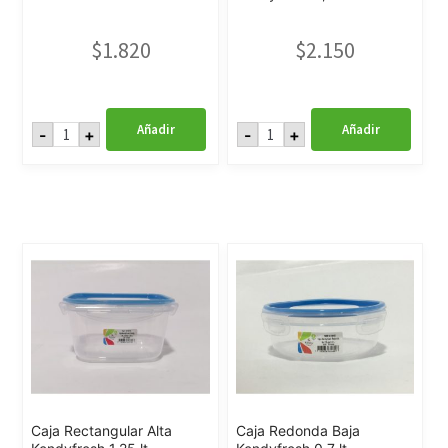
$
1.820
$
2.150
Hermético
Caja
Añadir
Añadir
-
+
-
+
Ovalado
Redonda
Big
Alta
3
Kendyfresh
lt
2,2
cantidad
lt
cantidad
Caja Rectangular Alta
Caja Redonda Baja