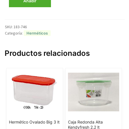
Añadir
Kendyfresh
0,85
lt
cantidad
SKU:
183-746
Categoría:
Herméticos
Productos relacionados
Hermético Ovalado Big 3 lt
Caja Redonda Alta
Kendyfresh 2,2 lt