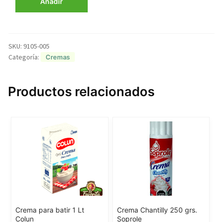
Añadir
ml
Colun
cantidad
SKU:
9105-005
Categoría:
Cremas
Productos relacionados
Crema para batir 1 Lt
Crema Chantilly 250 grs.
Colun
Soprole