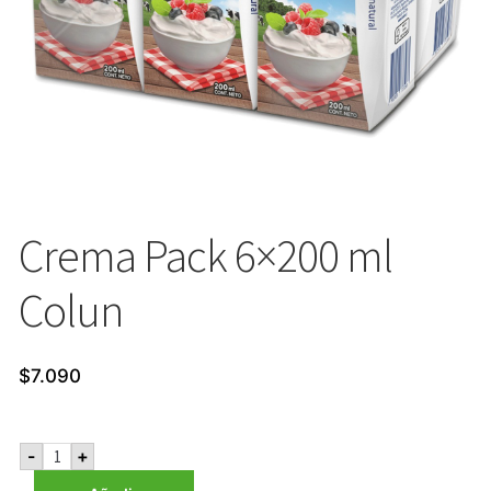
Crema Pack 6×200 ml
Colun
$
7.090
Crema
-
+
Pack
6x200