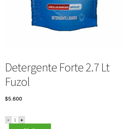
Detergente Forte 2.7 Lt
Fuzol
$
5.600
Detergente
-
+
Forte
2.7