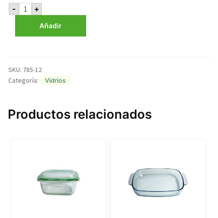
Hermético
-
+
Vidrio
Redondo
Añadir
620
ml
T/Broches
cantidad
SKU:
785-12
Categoría:
Vidrios
Productos relacionados