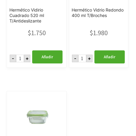
Hermético Vidirio
Hermético Vidrio Redondo
Cuadrado 520 ml
400 ml T/Broches
T/Antideslizante
$
1.750
$
1.980
Hermético
Hermético
Añadir
Añadir
-
+
-
+
Vidirio
Vidrio
Cuadrado
Redondo
520
400
ml
ml
T/Antideslizante
T/Broches
cantidad
cantidad