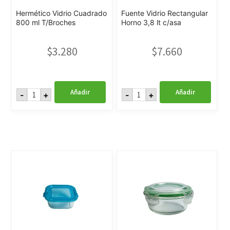
Hermético Vidrio Cuadrado
Fuente Vidrio Rectangular
800 ml T/Broches
Horno 3,8 lt c/asa
$
3.280
$
7.660
Hermético
Fuente
Añadir
Añadir
-
+
-
+
Vidrio
Vidrio
Cuadrado
Rectangular
800
Horno
ml
3,8
T/Broches
lt
cantidad
c/asa
cantidad