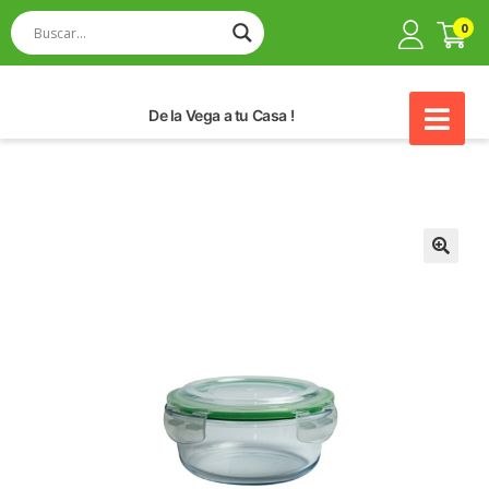
0
De la Vega a tu Casa !