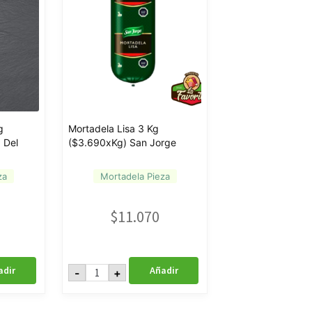
g
Mortadela Lisa 3 Kg
 Del
($3.690xKg) San Jorge
za
Mortadela Pieza
$
11.070
Mortadela
adir
Añadir
-
+
Lisa
3
Kg
($3.690xKg)