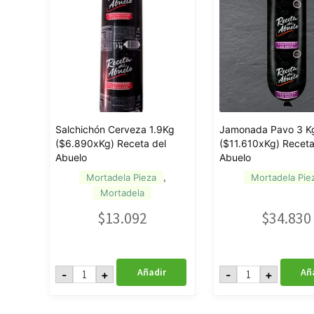
Salchichón Cerveza 1.9Kg
Jamonada Pavo 3 K
($6.890xKg) Receta del
($11.610xKg) Receta
Abuelo
Abuelo
,
Mortadela Pieza
Mortadela Pie
Mortadela
$
13.092
$
34.830
Salchichón
Jamonada
Añadir
Añ
-
+
-
+
Cerveza
Pavo
1.9Kg
3
($6.890xKg)
Kg
Receta
($11.610xKg)