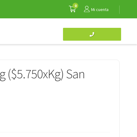
0
Mi cuenta
 ($5.750xKg) San