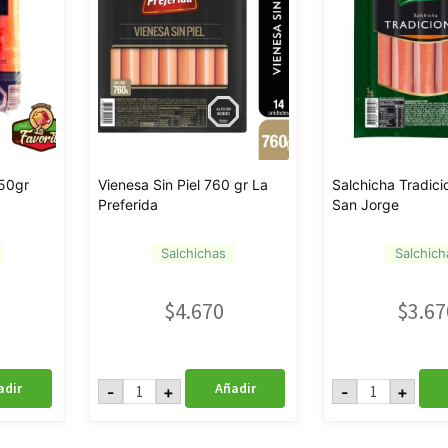
250gr
Vienesa Sin Piel 760 gr La
Salchicha Tradici
Preferida
San Jorge
Salchichas
Salchich
$
4.670
$
3.67
Vienesa
Salchicha
adir
Añadir
-
+
-
+
Sin
Tradicional
Piel
1
760
Kg
gr
San