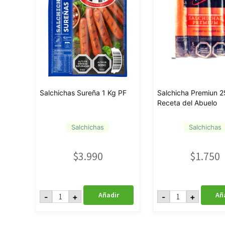
Salchichas Sureña 1 Kg PF
Salchicha Premiun 
Receta del Abuelo
Salchichas
Salchichas
$
3.990
$
1.750
Salchichas
Salchicha
Añadir
Añ
-
+
-
+
Sureña
Premiun
1
250gr
Kg
Receta
PF
del