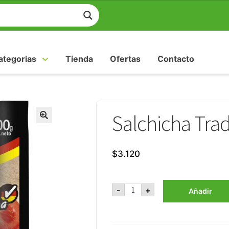
ategorias
Tienda
Ofertas
Contacto
Salchicha Trad
$
3.120
Salchicha
-
+
Añadir
Tradicional
1
Kg
Winter
cantidad