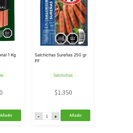
onal 1 Kg
Salchichas Sureñas 250 gr
PF
as
Salchichas
0
$
1.350
Salchichas
Añadir
Añadir
-
+
Sureñas
250
gr
PF