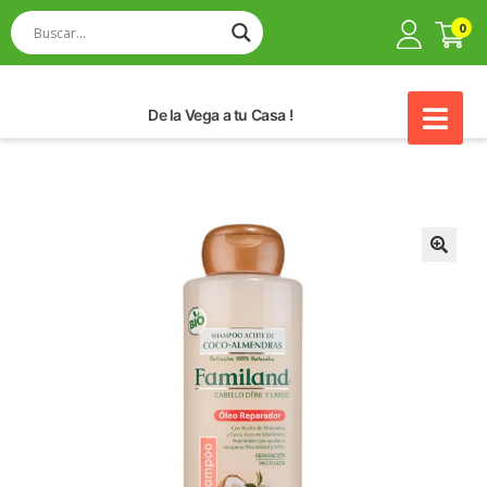
0
De la Vega a tu Casa !