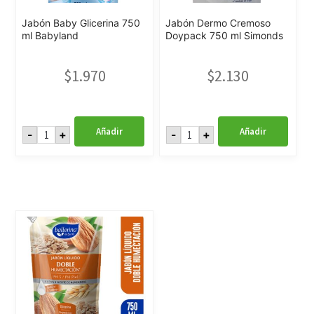
Jabón Baby Glicerina 750
Jabón Dermo Cremoso
ml Babyland
Doypack 750 ml Simonds
$
1.970
$
2.130
Jabón
Jabón
Añadir
Añadir
-
+
-
+
Baby
Dermo
Glicerina
Cremoso
750
Doypack
ml
750
Babyland
ml
cantidad
Simonds
cantidad