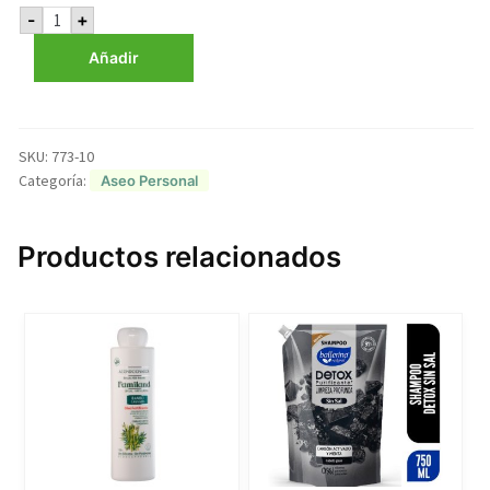
Shampoo
-
+
Coco
Almendras
Añadir
750
ml
Familand
cantidad
SKU:
773-10
Categoría:
Aseo Personal
Productos relacionados