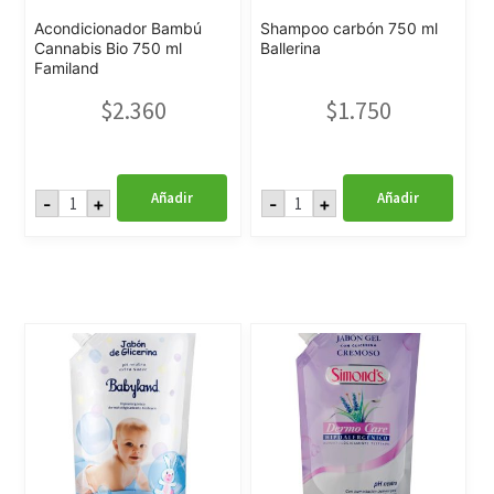
Acondicionador Bambú
Shampoo carbón 750 ml
Cannabis Bio 750 ml
Ballerina
Familand
$
2.360
$
1.750
Acondicionador
Shampoo
Añadir
Añadir
-
+
-
+
Bambú
carbón
Cannabis
750
Bio
ml
750
Ballerina
ml
cantidad
Familand
cantidad