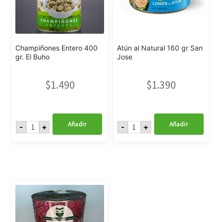
Champiñones Entero 400
Atún al Natural 160 gr San
gr. El Buho
Jose
$
1.490
$
1.390
Champiñones
Atún
Añadir
Añadir
-
+
-
+
Entero
al
400
Natural
gr.
160
El
gr
Buho
San
cantidad
Jose
cantidad