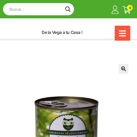
0
De la Vega a tu Casa !