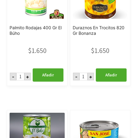
Palmito Rodajas 400 Gr El
Duraznos En Trocitos 820
Búho
Gr Bonanza
$
1.650
$
1.650
Palmito
Duraznos
Añadir
Añadir
-
+
-
+
Rodajas
En
400
Trocitos
Gr
820
El
Gr
Búho
Bonanza
cantidad
cantidad