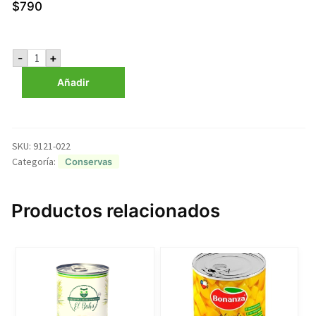
$
790
Champiñón
-
+
Láminado
400
Añadir
gr
El
Buho
cantidad
SKU:
9121-022
Categoría:
Conservas
Productos relacionados