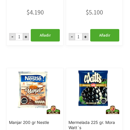
$
4.190
$
5.100
Manjar
Manjar
Añadir
Añadir
-
+
-
+
1
1
Kgs
Kg
Soprole
Nestle
cantidad
cantidad
Manjar 200 gr Nestle
Mermelada 225 gr. Mora
Watt´s