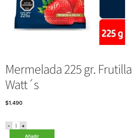
Mermelada 225 gr. Frutilla
Watt´s
$
1.490
Mermelada
-
+
225
gr.
Añadir