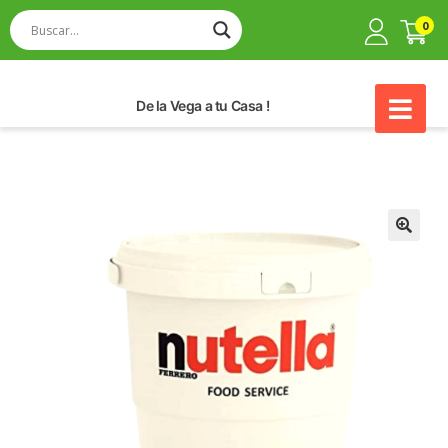
0
De la Vega a tu Casa !