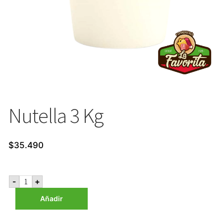
Nutella 3 Kg
$
35.490
Nutella
-
+
3
Kg
Añadir
cantidad