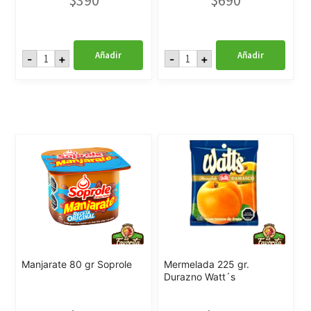
$
390
$
690
Flan
Semola
Añadir
Añadir
-
+
-
+
Vainilla
Caramelo
120
140
gr
gr
Soprole
Soprole
cantidad
cantidad
Manjarate 80 gr Soprole
Mermelada 225 gr.
Durazno Watt´s